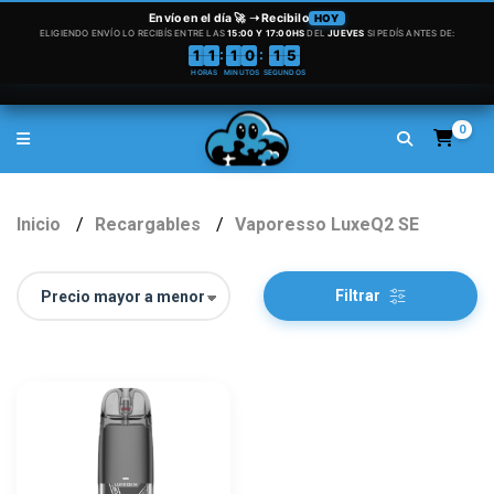
0
Inicio
Recargables
Vaporesso LuxeQ2 SE
Filtrar