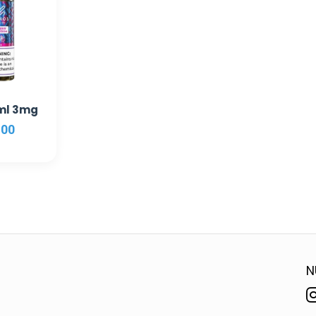
ml 3mg
,00
N