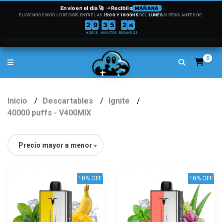
0
Inicio
Descartables
Ignite
40000 puffs - V400MIX
10% OFF
10% OFF